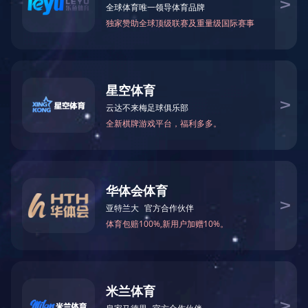
随乐竞体育_乐
- 撒播美丽·奉献健康 -
竞体育中国一
公益基金会
站式服务官网
游世界
乐竞体育_乐竞体育中国一站式服务官网
产品中心
资讯中心
加盟专区
下载专区
COPYRIGHT©2024 乐竞体育_乐竞体育中国一站式服务官网
法律声明
网站地图