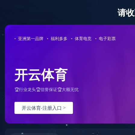
乐竞体育
网站乐竞体育
加盟专区
下载
产品中心
Products