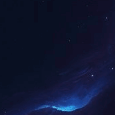
玻妃水润面膜