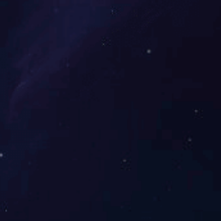
瑞诺丝精油系列
1
2
3
4
5