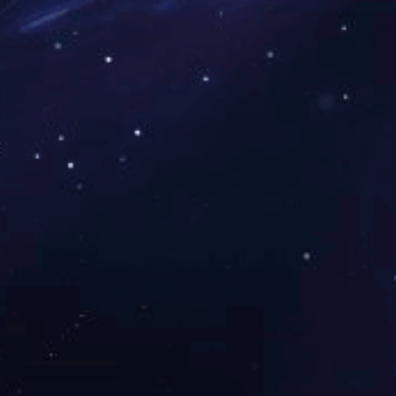
乐竞体育_乐竞体育中国一站式
服务官网 瑞诺丝基础油（V...