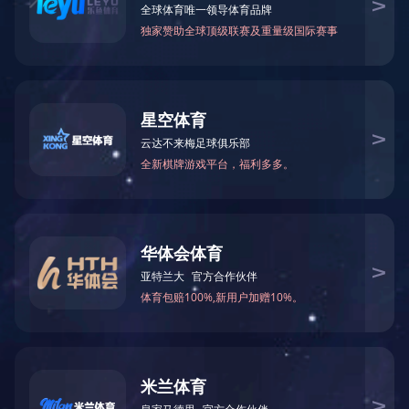
完整包覆维生素ACE；「纳米黄金多
肽」为纳米金与五肽成分擦出的美丽
邂逅，金箔帮助营养成分快速被肌肤
吸收，细致润泽肌肤，呵护肌肤，锁
住水分，展现弹力与嫩滑。
产品编号：10584
产品规格：4款/套
产品价格：580元/套