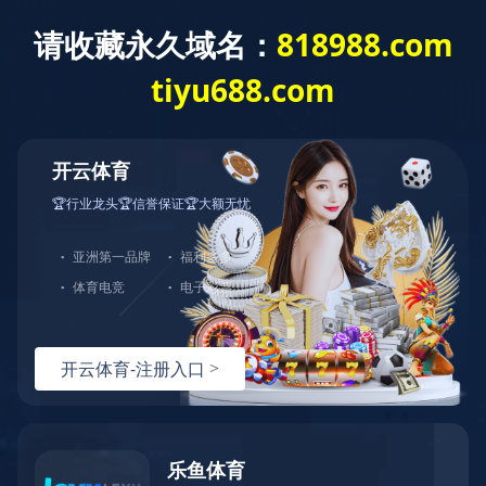
乐竞体育
乐竞体育
产品中心
个人清洁
点击购买
瑞诺丝菁润头皮精华喷雾
产品简介：特别添加腺苷、咖啡因、烟酰胺、
人参根提取物、水解角蛋白等多种有效成分，
保湿润泽头皮。
使用方法：每日早晚在湿润或干燥的头皮上使
用，将头发分段提起，喷在发根皮肤处，按摩3
分钟，无需冲洗。