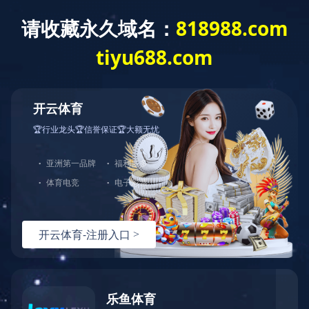
乐竞体育
乐竞体育
产品中心
个人清洁
乐竞体育_乐竞体育中国一站式服务
官网 瑞诺丝茶树精油个人清洁系列
点击购买
（V4）
产品编号：10553
产品规格：乐竞体育_乐竞体育中国一站式服务
官网 瑞诺丝牙膏135g、瑞诺丝茶树精油洁面乳
110g、瑞诺丝茶树精油洗发乳200g、瑞诺丝茶
树精油护发乳200g、瑞诺丝茶树精油沐浴乳