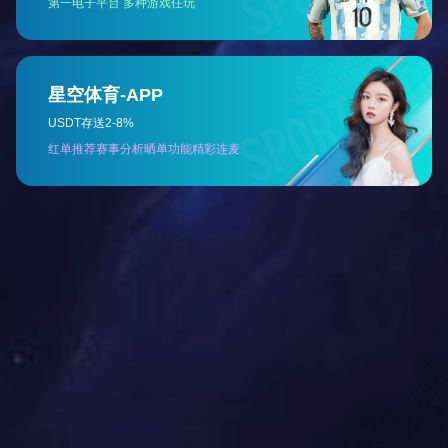
作伙伴。
严查严管市场秩序，杜绝不正当竞争
低价、乱价销售：
严格监控并查处任何以明
显低于公司规定指导价销售产品的行为，维
护市场价格体系的稳定，保障合作伙伴的利
益。
恶意挖角：
禁止任何通过不正当手段争抢客
户、恶意诱导他人团队转移等破坏市场和谐
的行为。
强化内部系统管控，保障运营安全
公司定期对经销商及沙龙店的经营资质、合
规记录进行复核，确保运营主体合规。