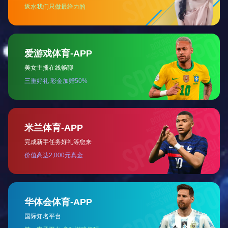
一站式服务官网 公司作为深耕大健康产业多年的
民族品牌，积极响应市场变化，致力于通过科技创
新与文化融合，为国货崛起贡献力量。公司始终将
“消费者至上”作为核心理念，坚持依法合规经营，
严格遵守国家关于产品质量及消费者权益保护的各
项法律法规。近年来，乐竞体育_乐竞体育中国一
站式服务官网 不断加大研发投入，优化生产工
艺，提升产品质量，通过持续创新和严格管理，不
仅赢得了消费者的信赖，也增强了企业的核心竞争
力。